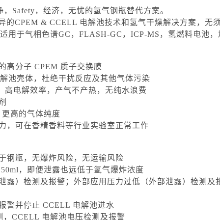
纯净，Safety，经济，无忧的氢气钢瓶替代方案。
能优异的CPEM & CCELL 电解池技术和氢气干燥解决方案
用于气相色谱GC，FLASH-GC，ICP-MS，氢燃料电池
的高分子 CPEM 质子交换膜
L 电解池壳体，杜绝干扰反应及其他气体污染
Q控制，高电解效率，产气不产热，无纯水浪费
剂
），更高的气体纯度
抗能力，可在香精香料等行业实验室正常工作
低于钢瓶，无爆炸风险，无运输风险
 50ml，即便泄露也远低于氢气爆炸浓度
部泄露）检测及报警；外部应用压力过低（外部泄露）检测及
警并停止 CCELL 电解池进水
检测，CCELL 电解池电压检测及报警