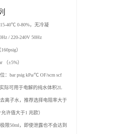
列
15-40℃ 0-80%，无冷凝
z / 220-240V 50Hz
（160psig）
bar （±5%）
单位：
bar psig kPa/℃ OF/scm scf
L，实际可用于电解的纯水体积2L
去离子水，推荐选择电阻率大于
允许值大于1 兆欧）
极限50ml，即使泄露也不会达到