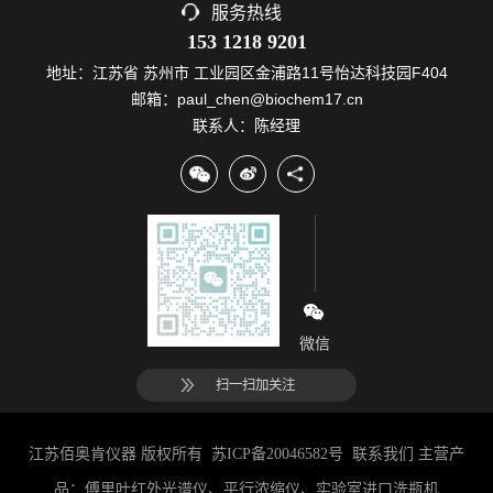
服务热线
153 1218 9201
地址：江苏省 苏州市 工业园区金浦路11号怡达科技园F404
邮箱：paul_chen@biochem17.cn
联系人：陈经理
微信
扫一扫加关注
江苏佰奥肯仪器 版权所有
苏ICP备20046582号
联系我们
主营产
品：
傅里叶红外光谱仪
、
平行浓缩仪
、
实验室进口洗瓶机