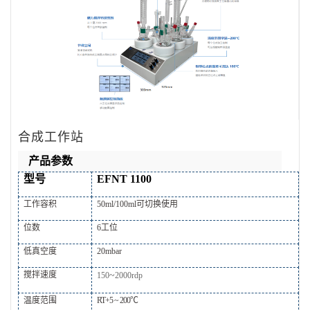
合成工作站
产品参数
型号
EFNT
1100
工作容积
50
ml
/100
ml可切换使用
位数
6
工位
低真空度
20mbar
搅拌速度
~
150
2000
rdp
温度范围
RT
+
5 ~ 200℃