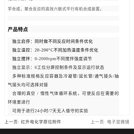
学合成
，
聚合反应的高效六联式平行有机合成装置
。
产品特点
独立启停
：同时做不同反应时间条件优化
独立温控
：
20-200°C不同加热温度条件优化
独立搅拌
：
0-2000rpm不同搅拌强度调节
独立显示：
6工位分屏控制条件及显示运行状态
多种标准规格反应容器及冷凝管
/延长管/通气接头/抽
气接头均可选择对接
合理的真空
/ 惰性气体循环系统，可使反应在需要的
环境里进行
可用于进行
24小时/7天无人值守的实验
上一页: 红外电化学原位附件
上一页: 电子显微镜