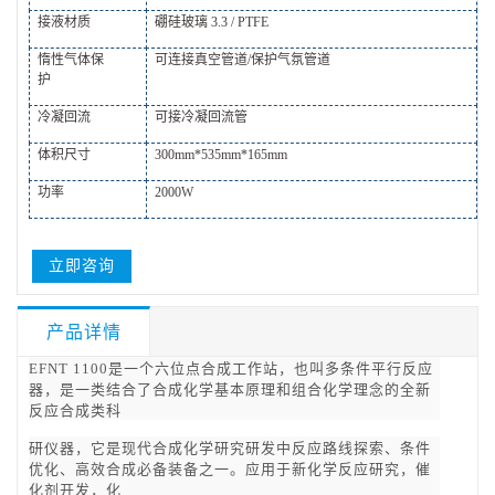
接液材质
硼硅玻璃
3.3 / PTFE
惰性气体保
可连接真空管道
/保护气氛管道
护
冷凝回流
可接冷凝回流管
体积尺寸
3
0
0mm*
535
mm
*165
mm
功率
2000
W
立即咨询
产品详情
EFNT
1100
是一个
六
位点
合成
工作站，
也叫多条件平行反应
器
，
是一类结合了合成化学基本原理和组合化学理念的全新
反应合成类科
研仪器
，
它是现代合成化学研究研发中反应路线探索、条件
优化、高效合成必备装备之一
。
应用于新化学反应研究
，
催
化剂开发
，
化