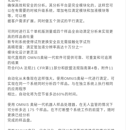
化选项，
确保高效和安全的分析。其分析平台是完全模块化的，这样您可
以在有需要的时候升级系统，增加电位滴定模块和加液模块等
等，可以根
据客户需求扩展，同时做五个测试的平行滴定。
可同时进行五个单机版测量或四个样品全自动滴定分析来实现更
高的样品吞吐量
新专利系统使得试剂更换安全且无需接触化学试剂
高精密度：滴定管加液分辨率高达十万分之一
模块化设计更灵活
现代直观的 OMNIS奥秘一代软件可提供可靠、可重复和可追溯
的结果
符合FDA 法规21 CFR第11部分和欧盟法规指南第4卷，附件11
自动化从未像现在这样强大。使用OMNIS奥秘一代进行滴定，可
实现在同一个系统同时分析四个样品。与在独立系统上执行相同
的应用程序
相比，自动化将为您节省多达60%的时间。
使用 OMNIS 奥秘一代机器人样品处理器，在无人监管的情况下
可分析多达 175 个样品。在不打断整个系统工作的前提下，随时
更换已经分析
完成的样品盘。