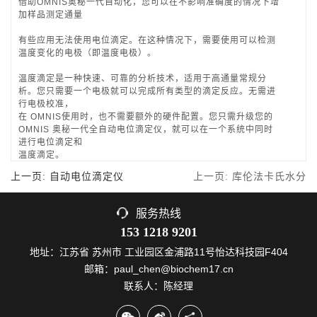
借助OMNIS奥秘一代自动化，您可以在不影响准确度的情况下增
加样品测定通量
有些应用无法使用电位滴定。在这种情况下，需要使用可以检测
温度变化的电极（即温度电极）。
温度滴定是一种快速、可靠的分析技术，适用于高通量常规分
析。您只需要一个电极就可以完成所有类型的滴定反应。无需进
行电极校准，
在 OMNIS使用时，也不需要额外的硬件配置。您只需升级您的
OMNIS 奥秘一代全自动电位滴定仪，就可以在一个系统中同时
进行电位滴定和
温度滴定。
上一页: 自动电位滴定仪
上一页: 库伦法卡氏水分
服务热线
153 1218 9201
地址：江苏省 苏州市 工业园区金浦路11号怡达科技园F404
邮箱：paul_chen@biochem17.cn
联系人：陈经理