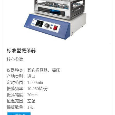
标准型振荡器
核心参数
仪器种类：
其它振荡器、摇床
产地类别：
进口
定时范围：
1-999min
振荡频率：
10-250转/分
振荡幅度：
20mm
恒温范围：
室温
摇板数量：
1块